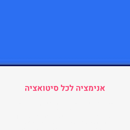
אנימציה לכל סיטואציה
אנו מציעים שירותי אנימציה לבעלי עסקים קטנים או
גדולים, זמרים,
סטנדאפיסטים, סרטוני חתונה או בר/בת מצווה, סרטון
במתנה או כל סיטואציה שתוכלו לחשוב עליה.
כל מה שאתם צריכים לעשות זה לבחור את החבילה