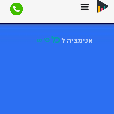
אנימציה ל
כ
ל
ס
י
ט
ו
א
צ
י
ה